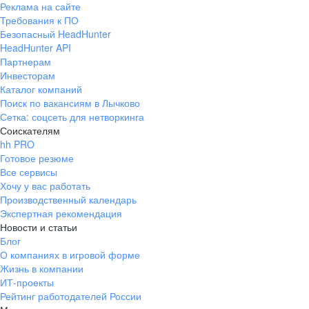
Реклама на сайте
+7 343 226-79-99
Требования к ПО
pr@ural.hh.ru
Безопасный HeadHunter
HeadHunter API
Краснодар
Партнерам
Инвесторам
ул. Янковского, д. 169, 7 этаж,
Каталог компаний
706 каб.
Поиск по вакансиям в Лычково
+7 861 205-55-57
Сетка: соцсеть для нетворкинга
pr@krd.hh.ru
Соискателям
hh PRO
Готовое резюме
Владивосток
Все сервисы
пер. Ланинский д. 4, офис 3.4
Хочу у вас работать
Производственный календарь
+7 423 202-33-28
Экспертная рекомендация
pr@dv.hh.ru
Новости и статьи
Блог
Новосибирск
О компаниях в игровой форме
Жизнь в компании
ул. Большевистская, д. 35,
ИТ-проекты
помещение 21
Рейтинг работодателей России
+7 383 207-94-64