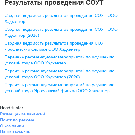
Результаты проведения СОУТ
pr@nn.hh.ru
Сводная ведомость результатов проведения СОУТ ООО
Воронеж
Хэдхантер
Сводная ведомость результатов проведения СОУТ ООО
ул. Комиссаржевской, д. 10,
Хэдхантер (2026)
офис 1212
Сводная ведомость результатов проведения СОУТ
+7 473 280-05-05
Ярославский филиал ООО Хэдхантер
pr@vrn.hh.ru
Перечень рекомендуемых мероприятий по улучшению
условий труда ООО Хэдхантер
Казань
Перечень рекомендуемых мероприятий по улучшению
ул. Спартаковская, д. 2А, этаж 3,
условий труда ООО Хэдхантер (2026)
помещение 15
Перечень рекомендуемых мероприятий по улучшению
условий труда Ярославский филиал ООО Хэдхантер
+7 843 212-12-50
pr@kzn.hh.ru
HeadHunter
Размещение вакансий
Екатеринбург
Поиск по резюме
ул. Боевых Дружин, стр. 20,
О компании
5 этаж, офис 505, 521
Наши вакансии