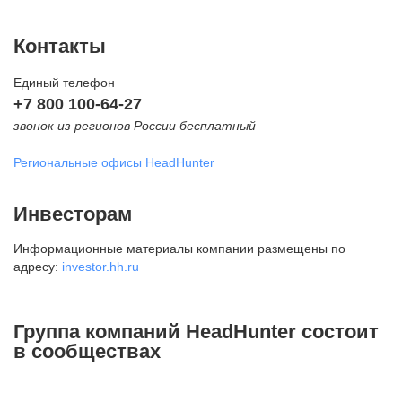
Контакты
Единый телефон
+7 800 100-64-27
звонок из регионов России бесплатный
Региональные офисы HeadHunter
Москва
Инвесторам
внутригородская территория
Информационные материалы компании размещены по
Муниципальный округ Тверской,
адресу:
investor.hh.ru
2-я Брестская ул., д. 48,
помещение 25
+7 495 974-64-27
Группа компаний HeadHunter состоит
+7 495 980-64-27
в сообществах
+7 495 134-92-24
press@hh.ru