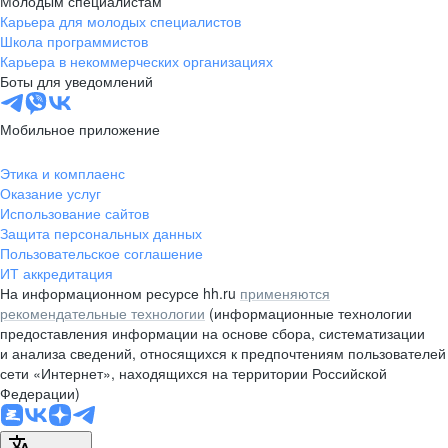
Молодым специалистам
Карьера для молодых специалистов
pr@nsk.hh.ru
Школа программистов
Карьера в некоммерческих организациях
Минск
Боты для уведомлений
пр-т Дзержинского, д. 57,
10 этаж, помещение 45-1
Мобильное приложение
+375 (17)
336-03-02
Этика и комплаенс
pr@rabota.by
Оказание услуг
Использование сайтов
Алматы
Защита персональных данных
Пользовательское соглашение
пр. Абая, д. 151, БЦ Алатау,
ИТ аккредитация
12 этаж, офис 1209
На информационном ресурсе hh.ru
применяются
+7 727 232-13-13
рекомендательные технологии
(информационные технологии
pr@headhunter.com.kz
предоставления информации на основе сбора, систематизации
и анализа сведений, относящихся к предпочтениям пользователей
сети «Интернет», находящихся на территории Российской
Федерации)