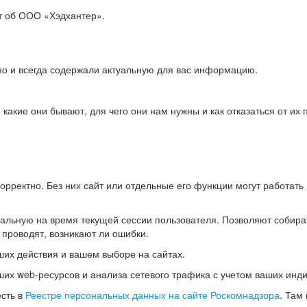
ет об ООО «Хэдхантер».
но и всегда содержали актуальную для вас информацию.
акие они бывают, для чего они нам нужны и как отказаться от их 
рректно. Без них сайт или отдельные его функции могут работат
альную на время текущей сессии пользователя. Позволяют собира
 проводят, возникают ли ошибки.
их действия и вашем выборе на сайтах.
х web-ресурсов и анализа сетевого трафика с учетом ваших инд
есть в
Реестре персональных данных на сайте Роскомнадзора
. Там