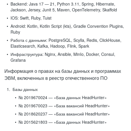
Backend:
Java 17 — 21, Python 3.11, Spring, Hibernate,
Jackson, Jersey, Junit 5, Maven, OpenTelemetry, Skaffold
IOS:
Swift, Ruby, Tuist
Android:
Kotlin, Kotlin Script (kts), Gradle Convention Plugins,
Ruby
Работа с данными:
PostgreSQL, Scylla, Redis, ClickHouse,
Elasticsearch, Kafka, Hadoop, Flink, Spark
Инфраструктура:
Nginx, Ansible, MinIo, Docker, Consul,
Grafana
Информация о правах на базы данных и программах
ЭВМ, включенных в реестр отечественного ПО
Базы данных
№ 2019670024 — «База данных HeadHunter»
№ 2019670023 — «База вакансий HeadHunter»
№ 2018620237 — «База вакансий HeadHunter»
№ 2015621803 — «База данных HeadHunter»