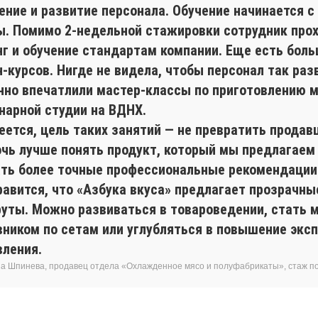
ение и развитие персонала. Обучение начинается с
ы. Помимо 2-недельной стажировки сотрудник про
нг и обучение стандартам компании. Еще есть боль
-курсов. Нигде не видела, чтобы персонал так раз
нно впечатлили мастер-классы по приготовлению 
инарной студии на ВДНХ.
ется, цель таких занятий — не превратить продавц
очь лучше понять продукт, который мы предлагаем
ать более точные профессиональные рекомендации
равится, что «Азбука вкуса» предлагает прозрачн
уты. Можно развиваться в товароведении, стать 
вником по сетам или углубляться в повышение экс
вления.
а Шпинева, продавец отдела «Охлажденное мясо и полуфабрикаты», стаж п