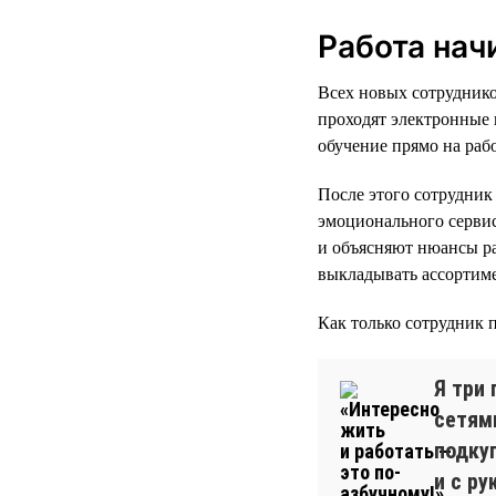
Работа нач
Всех новых сотруднико
проходят электронные 
обучение прямо на раб
После этого сотрудник
эмоционального серви
и объясняют нюансы ра
выкладывать ассортиме
Как только сотрудник 
Я три
сетями
подку
и с р