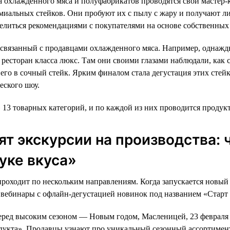
а охлажденного мяса и полуфабрикатов проводятся свои мастер-
иальных стейков. Они пробуют их с пылу с жару и получают л
елиться рекомендациями с покупателями на основе собственных
 связанный с продавцами охлажденного мяса. Например, однаж
ресторан класса люкс. Там они своими глазами наблюдали, как с
его в сочный стейк. Ярким финалом стала дегустация этих стей
еского шоу.
» 13 товарных категорий, и по каждой из них проводится продук
ят экскурсии на производства:
буке вкуса»
роходит по нескольким направлениям. Когда запускается новый
вебинары с офлайн-дегустацией новинок под названием «Старт 
еред высоким сезоном — Новым годом, Масленицей, 23 февраля
дукта». Продавцы узнают про уникальный сезонный ассортимент,