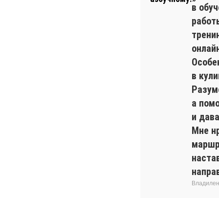
в обуч
работ
трени
онлайн
Особе
в кул
Разуме
а пом
и дав
Мне н
маршр
наста
напра
Владилен