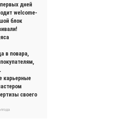
 первых дней
ходит welcome-
шой блок
вивали!
мяса
а в повара,
 покупателям,
.
ые карьерные
мастером
пертизы своего
олгода