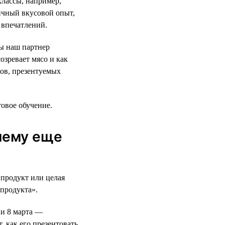
классы, например,
ичный вкусовой опыт,
 впечатлений.
ды наш партнер
озревает мясо и как
ков, презентуемых
товое обучение.
 чему еще
 продукт или целая
продукта».
 и 8 марта —
 как его презентовать