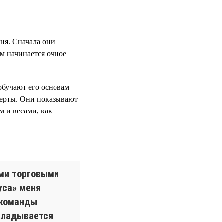
ня. Сначала они
ем начинается очное
обучают его основам
перты. Они показывают
м и весами, как
ыми торговыми
уса» меня
 команды
вкладывается