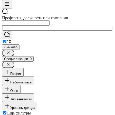
Профессия, должность или компания
Лычково
Специализации
10
График
Рабочие часы
Опыт
Тип занятости
Уровень дохода
Ещё фильтры